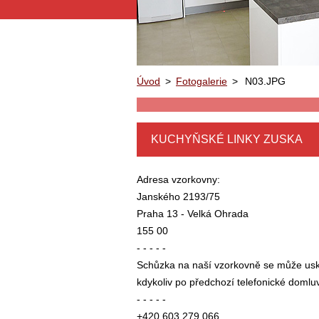
Úvod
>
Fotogalerie
>
N03.JPG
KUCHYŇSKÉ LINKY ZUSKA
Adresa vzorkovny:
Janského 2193/75
Praha 13 - Velká Ohrada
155 00
- - - - -
Schůzka na naší vzorkovně se může usk
kdykoliv po předchozí telefonické domlu
- - - - -
+420 603 279 066