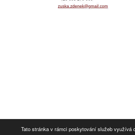
zuska.zd
enek@gma
il.com
Tato stránka v rámci poskytování služeb využívá 