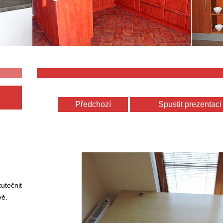
Předchozí
Spustit prezentaci
utečnit
vě.