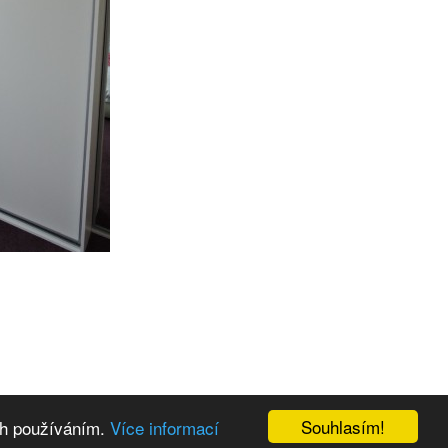
Souhlasím!
ich používáním.
Více informací