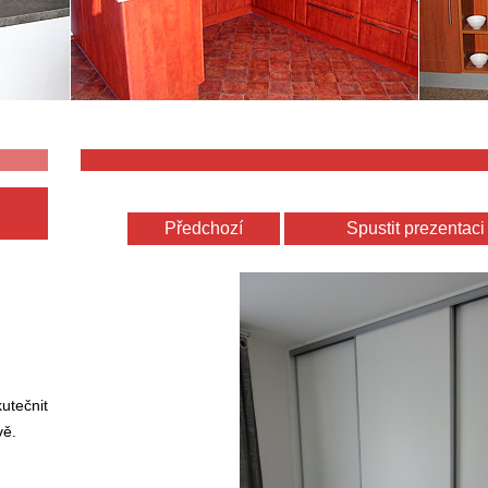
Předchozí
Spustit prezentaci
utečnit
vě.