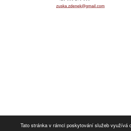
zuska.zd
enek@gma
il.com
Tato stránka v rámci poskytování služeb využívá 