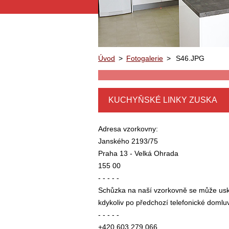
Úvod
>
Fotogalerie
>
S46.JPG
KUCHYŇSKÉ LINKY ZUSKA
Adresa vzorkovny:
Janského 2193/75
Praha 13 - Velká Ohrada
155 00
- - - - -
Schůzka na naší vzorkovně se může usk
kdykoliv po předchozí telefonické domlu
- - - - -
+420 603 279 066