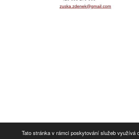
zuska.zd
enek@gma
il.com
Tato stránka v rámci poskytování služeb využívá 