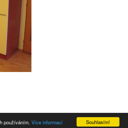
Souhlasím!
ich používáním.
Více informací