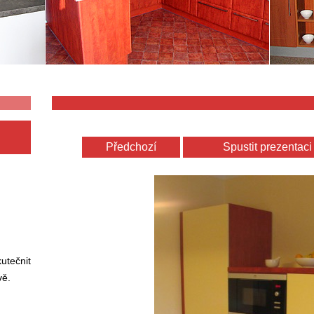
Předchozí
Spustit prezentaci
utečnit
vě.