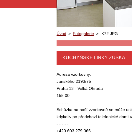
Úvod
>
Fotogalerie
>
K72.JPG
KUCHYŇSKÉ LINKY ZUSKA
Adresa vzorkovny:
Janského 2193/75
Praha 13 - Velká Ohrada
155 00
- - - - -
Schůzka na naší vzorkovně se může usk
kdykoliv po předchozí telefonické domlu
- - - - -
+420 603 279 066